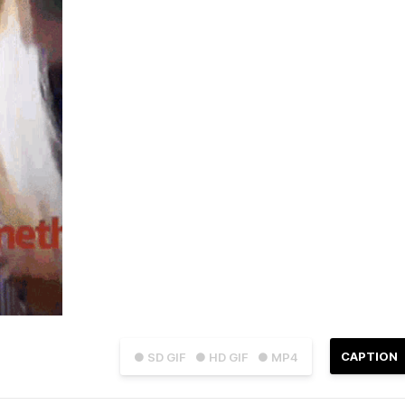
CAPTION
● SD GIF
● HD GIF
● MP4