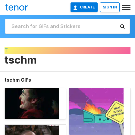
CREATE
SIGN IN
T
tschm
tschm GIFs