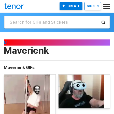
CREATE
SIGN IN
M
Maverienk
Maverienk GIFs