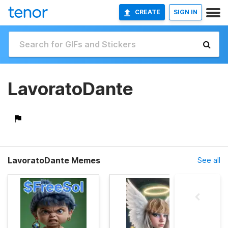
CREATE
SIGN IN
LavoratoDante
LavoratoDante Memes
See all