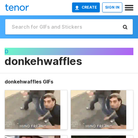
CREATE
SIGN IN
D
donkehwaffles
donkehwaffles GIFs