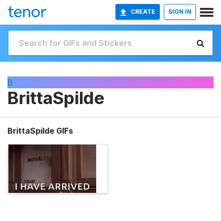
CREATE
SIGN IN
B
BrittaSpilde
BrittaSpilde GIFs