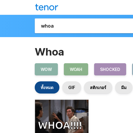
Whoa
WOW
WOAH
SHOCKED
ทั้งหมด
GIF
สติกเกอร์
มีม