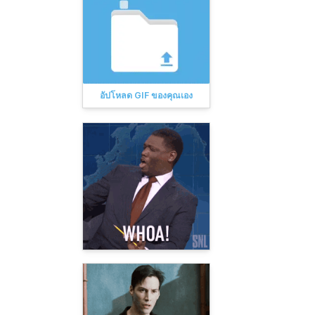
อัปโหลด GIF ของคุณเอง