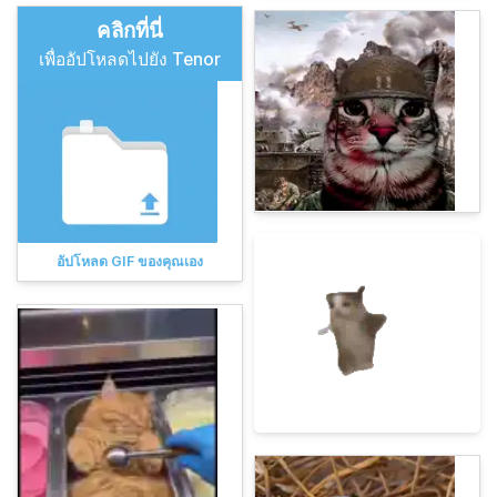
คลิกที่นี่
เพื่ออัปโหลดไปยัง Tenor
อัปโหลด GIF ของคุณเอง