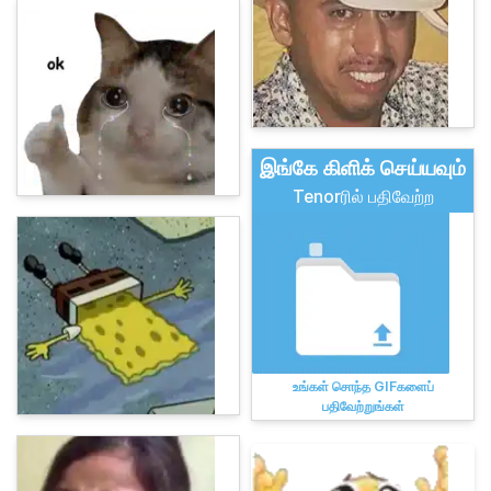
இங்கே கிளிக் செய்யவும்
Tenorரில் பதிவேற்ற
உங்கள் சொந்த GIFகளைப்
பதிவேற்றுங்கள்