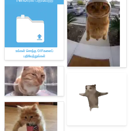
Tenorரில் பதிவேற்ற
உங்கள் சொந்த GIFகளைப்
பதிவேற்றுங்கள்