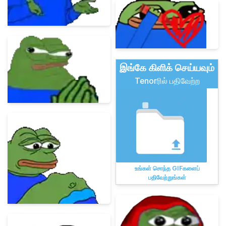
இங்கே கிளிக் செய்யவும்
Tenorரில் பதிவேற்ற
உங்கள் சொந்த GIFகளைப்
பதிவேற்றுங்கள்