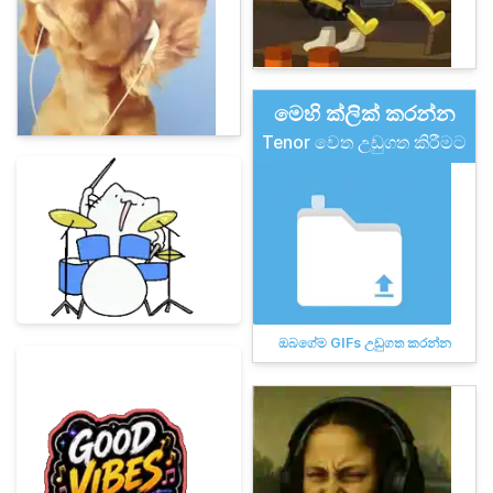
මෙහි ක්ලික් කරන්න
Tenor වෙත උඩුගත කිරීමට
ඔබගේම GIFs උඩුගත කරන්න