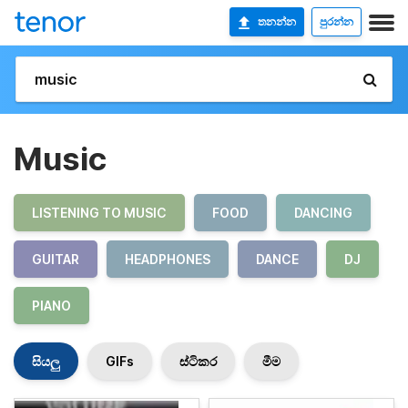
තනන්න
පුරන්න
Music
LISTENING TO MUSIC
FOOD
DANCING
GUITAR
HEADPHONES
DANCE
DJ
PIANO
සියලු
GIFs
ස්ටිකර
මීම