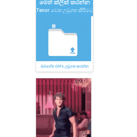
මෙහි ක්ලික් කරන්න
Tenor වෙත උඩුගත කිරීමට
ඔබගේම GIFs උඩුගත කරන්න