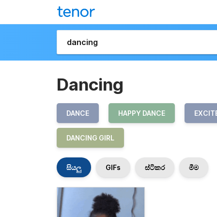
Dancing
DANCE
HAPPY DANCE
EXCIT
DANCING GIRL
සියලු
GIFs
ස්ටිකර
මීම