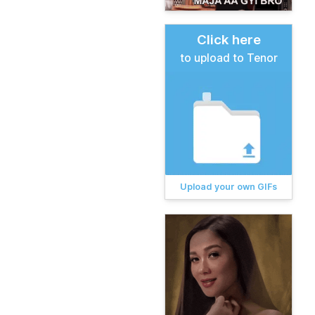
Click here
to upload to Tenor
Upload your own GIFs