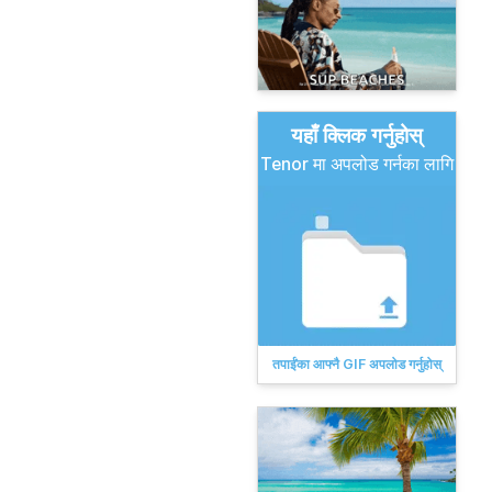
यहाँ क्लिक गर्नुहोस्
Tenor मा अपलोड गर्नका लागि
तपाईंका आफ्नै GIF अपलोड गर्नुहोस्