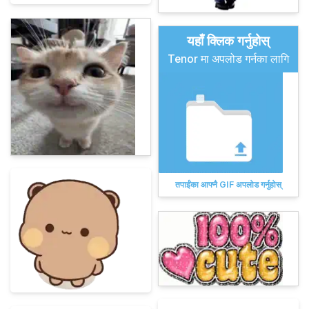
यहाँ क्लिक गर्नुहोस्
Tenor मा अपलोड गर्नका लागि
तपाईंका आफ्नै GIF अपलोड गर्नुहोस्