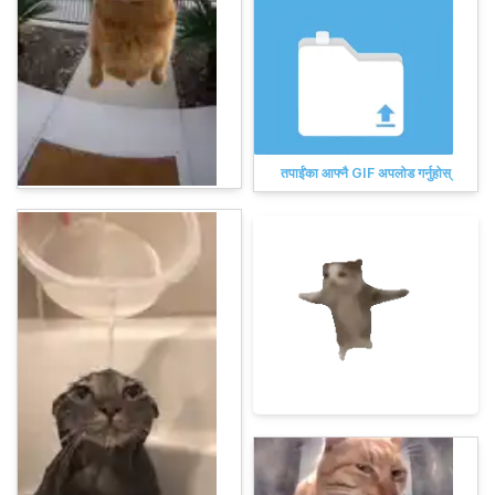
तपाईंका आफ्नै GIF अपलोड गर्नुहोस्