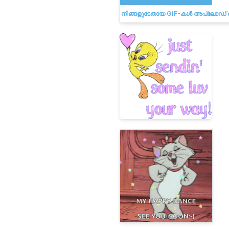
നിങ്ങളുടേതായ GIF-കൾ അപ്‌ലോഡ്