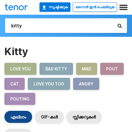
സൃഷ്ടിക്കുക
സൈൻ ഇൻ ചെയ്യുക
Kitty
LOVE YOU
BAD KITTY
MAD
POUT
CAT
LOVE YOU TOO
ANGRY
POUTING
എല്ലാം
GIF-കൾ
സ്റ്റിക്കറുകൾ