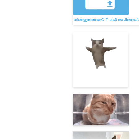
നിങ്ങളുടേതായ GIF-കൾ അപ്‌ലോഡ്