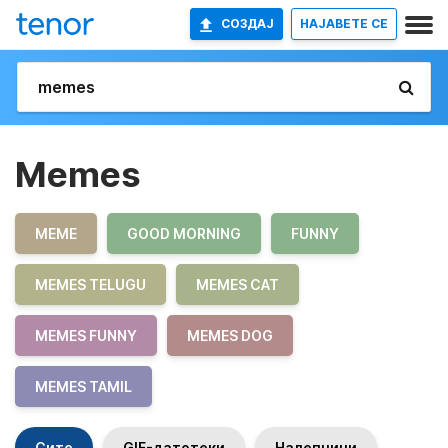
СОЗДАЈ
НАЈАВETE СЕ
Memes
MEME
GOOD MORNING
FUNNY
MEMES TELUGU
MEMES CAT
MEMES FUNNY
MEMES DOG
MEMES TAMIL
Сите
GIF-датотеки
Налепници