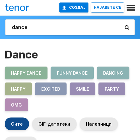
СОЗДАЈ
НАЈАВETE СЕ
Dance
HAPPY DANCE
FUNNY DANCE
DANCING
HAPPY
EXCITED
SMILE
PARTY
OMG
Сите
GIF-датотеки
Налепници