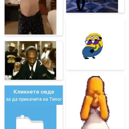
Кликнете овде
за да прикачите на Tenor