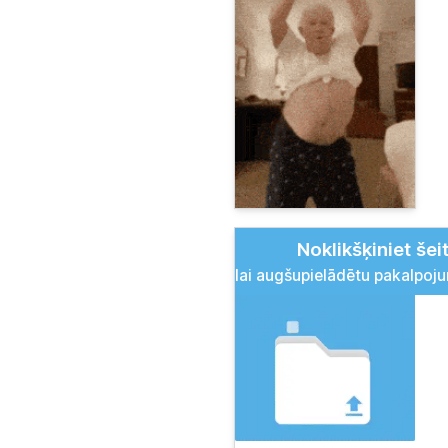
Noklikšķiniet šeit
lai augšupielādētu pakalpoj