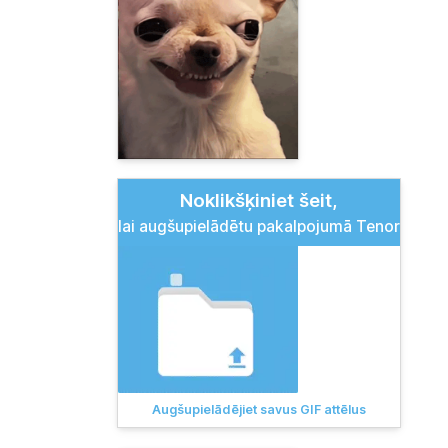
Noklikšķiniet šeit,
lai augšupielādētu pakalpojumā Tenor
Augšupielādējiet savus GIF attēlus