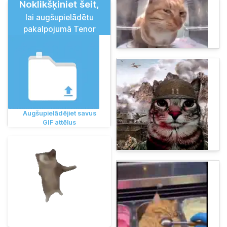
Noklikšķiniet šeit,
lai augšupielādētu
pakalpojumā Tenor
Augšupielādējiet savus
GIF attēlus