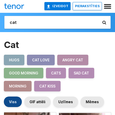
IZVEIDOT
PIERAKSTĪTIES
Cat
HUGS
CAT LOVE
ANGRY CAT
GOOD MORNING
CATS
SAD CAT
MORNING
CAT KISS
Viss
GIF attēli
Uzlīmes
Mēmes