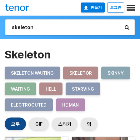
만들기
로그인
Skeleton
SKELETON WAITING
SKELETOR
SKINNY
WAITING
HELL
STARVING
ELECTROCUTED
HE MAN
모두
GIF
스티커
밈