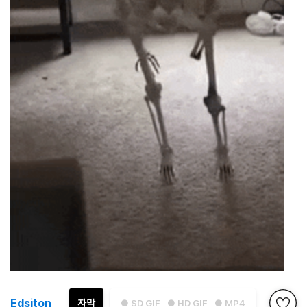
Edsiton
자막
● SD GIF
● HD GIF
● MP4