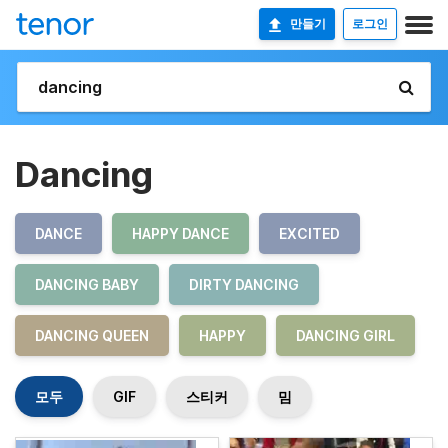
만들기
로그인
Dancing
DANCE
HAPPY DANCE
EXCITED
DANCING BABY
DIRTY DANCING
DANCING QUEEN
HAPPY
DANCING GIRL
모두
GIF
스티커
밈