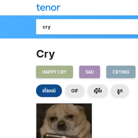
Cry
HAPPY CRY
SAD
CRYING
ទាំងអស់
GIF
ស្ទីគ័រ
ត្លុក