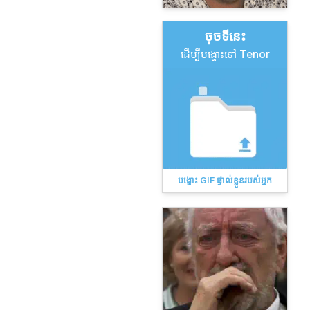
ចុច​ទីនេះ
ដើម្បីបង្ហោះទៅ Tenor
បង្ហោះ GIF ផ្ទាល់ខ្លួនរបស់អ្នក