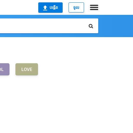
បង្កើត
ចូល
OL
LOVE