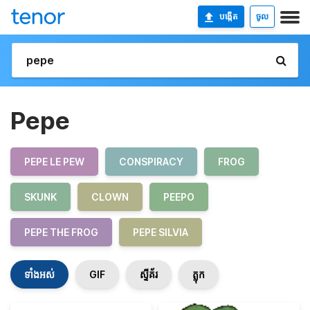
បង្កើត
ចូល
Pepe
PEPE LE PEW
CONSPIRACY
FROG
SKUNK
CLOWN
PEEPO
PEPE THE FROG
PEPE SILVIA
ទាំងអស់
GIF
ស្ទីគ័រ
ត្លុក