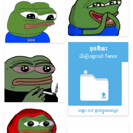
ចុច​ទីនេះ
ដើម្បីបង្ហោះទៅ Tenor
បង្ហោះ GIF ផ្ទាល់ខ្លួនរបស់អ្នក