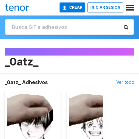
CREAR
INICIAR SESIÓN
_
_0atz_
_0atz_ Adhesivos
Ver todo