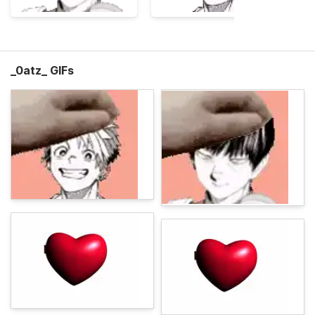
_0atz_ GIFs