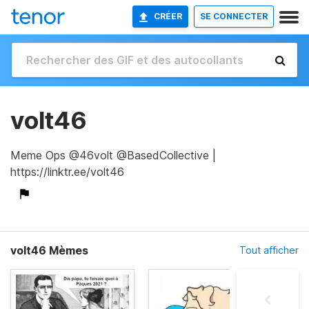
CRÉER
SE CONNECTER
volt46
Meme Ops @46volt @BasedCollective |
https://linktr.ee/volt46
volt46 Mèmes
Tout afficher