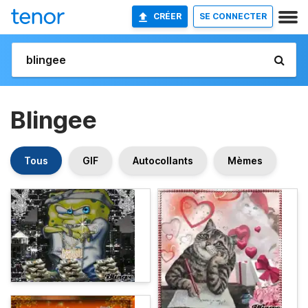
CRÉER
SE CONNECTER
Blingee
Tous
GIF
Autocollants
Mèmes