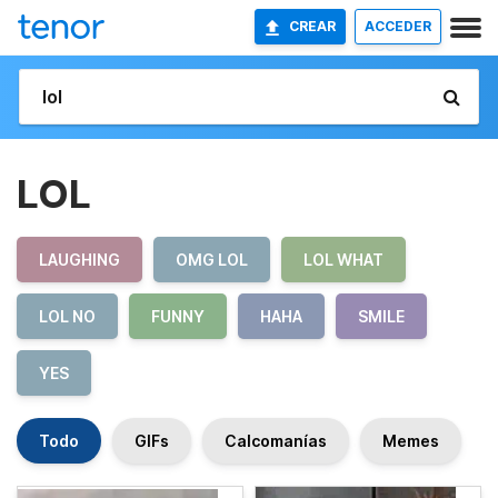
CREAR
ACCEDER
LOL
LAUGHING
OMG LOL
LOL WHAT
LOL NO
FUNNY
HAHA
SMILE
YES
Todo
GIFs
Calcomanías
Memes