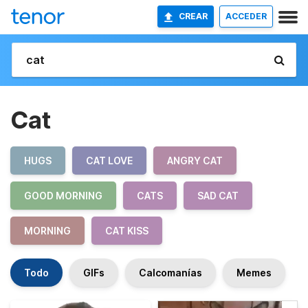
CREAR
ACCEDER
Cat
HUGS
CAT LOVE
ANGRY CAT
GOOD MORNING
CATS
SAD CAT
MORNING
CAT KISS
Todo
GIFs
Calcomanías
Memes