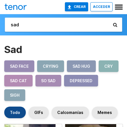
CREAR
ACCEDER
Sad
SAD FACE
CRYING
SAD HUG
CRY
SAD CAT
SO SAD
DEPRESSED
SIGH
Todo
GIFs
Calcomanías
Memes