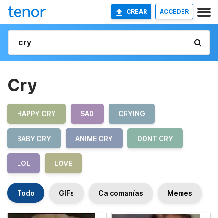
CREAR
ACCEDER
Cry
HAPPY CRY
SAD
CRYING
BABY CRY
ANIME CRY
DONT CRY
LOL
LOVE
Todo
GIFs
Calcomanías
Memes