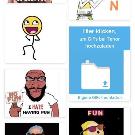
Hier klicken,
um GIFs bei Tenor
hochzuladen
Eigene GIFs hochladen