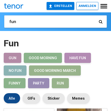
ERSTELLEN
ANMELDEN
Fun
GUN
GOOD MORNING
HAVE FUN
NO FUN
GOOD MORNING MARCH
FUNNY
PARTY
RUN
Alle
GIFs
Sticker
Memes