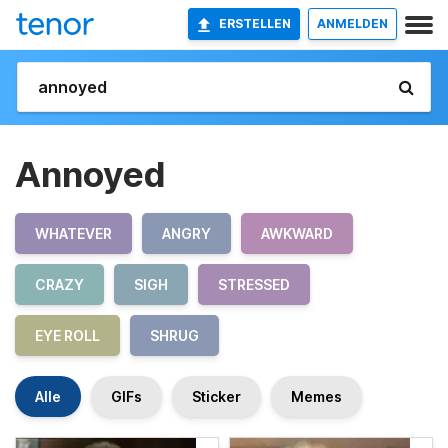
ERSTELLEN
ANMELDEN
Annoyed
WHATEVER
ANGRY
AWKWARD
CRAZY
SIGH
STRESSED
EYE ROLL
SHRUG
Alle
GIFs
Sticker
Memes