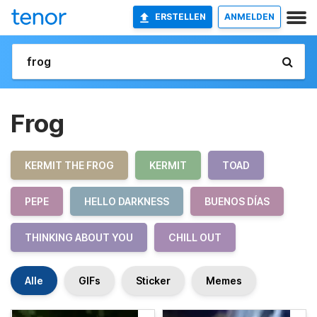
ERSTELLEN
ANMELDEN
Frog
KERMIT THE FROG
KERMIT
TOAD
PEPE
HELLO DARKNESS
BUENOS DÍAS
THINKING ABOUT YOU
CHILL OUT
Alle
GIFs
Sticker
Memes