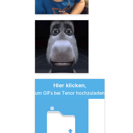
Hier klicken,
um GIFs bei Tenor hochzuladen