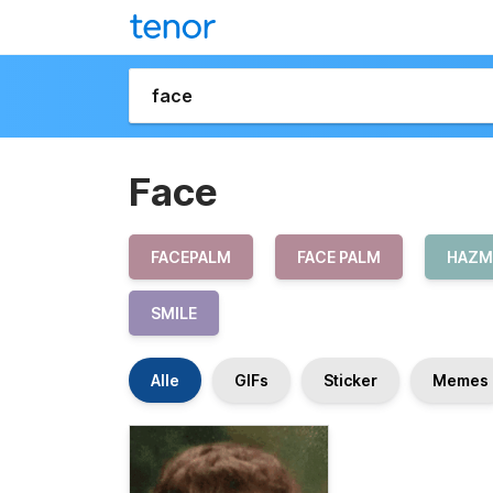
Face
FACEPALM
FACE PALM
HAZM
SMILE
Alle
GIFs
Sticker
Memes