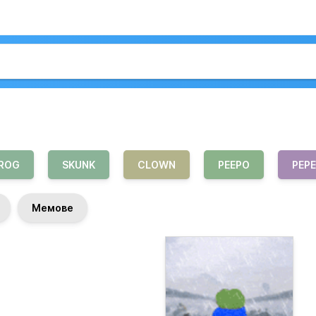
ROG
SKUNK
CLOWN
PEEPO
PEPE
Мемове