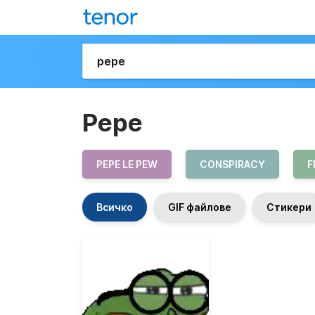
Pepe
PEPE LE PEW
CONSPIRACY
F
Всичко
GIF файлове
Стикери