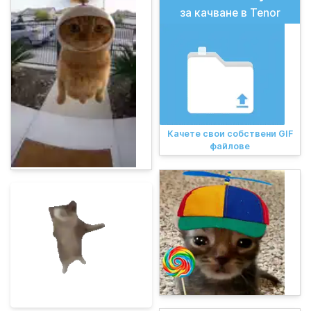
за качване в Tenor
Качете свои собствени GIF
файлове