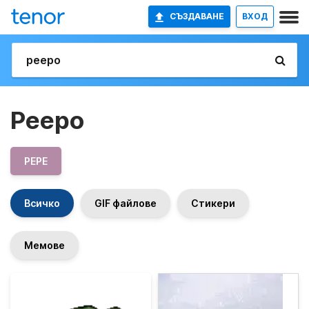
СЪЗДАВАНЕ
ВХОД
Peepo
PEPE
Всичко
GIF файлове
Стикери
Мемове