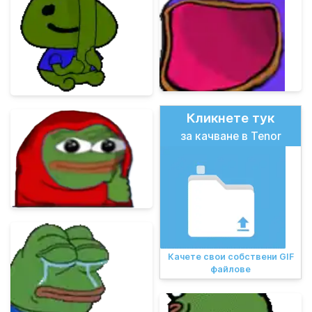
Кликнете тук
за качване в Tenor
Качете свои собствени GIF
файлове