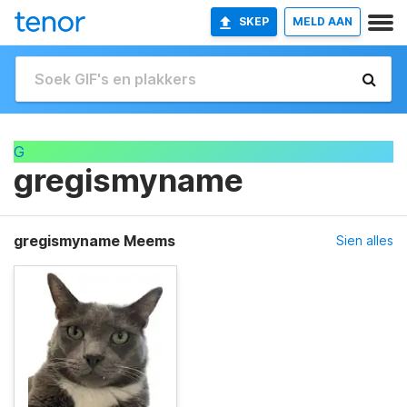
SKEP
MELD AAN
G
gregismyname
gregismyname Meems
Sien alles