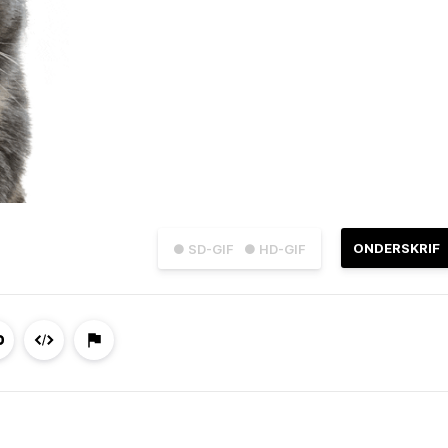
ONDERSKRIF
● SD-GIF
● HD-GIF