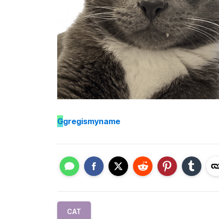
G
gregismyname
CAT