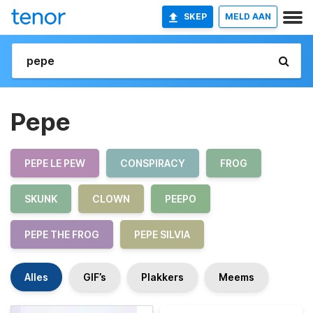
SKEP
MELD AAN
Pepe
PEPE LE PEW
CONSPIRACY
FROG
SKUNK
CLOWN
PEEPO
PEPE THE FROG
PEPE SILVIA
Alles
GIF’s
Plakkers
Meems