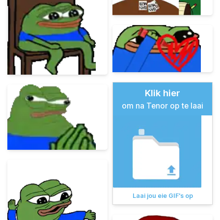
Klik hier
om na Tenor op te laai
Laai jou eie GIF's op