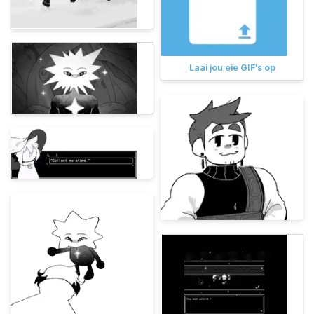
Laai jou eie GIF's op