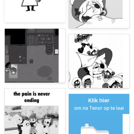
Klik hier
om na Tenor op te laai