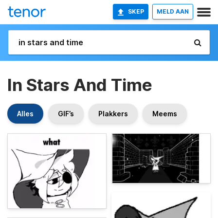
SKEP
MELD AAN
In Stars And Time
Alles
GIF’s
Plakkers
Meems