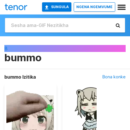
SUNGULA
NGENA NGEMVUME
B
bummo
bummo Izitika
Bona konke