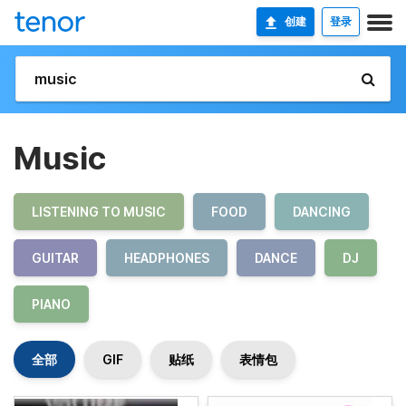
创建
登录
Music
LISTENING TO MUSIC
FOOD
DANCING
GUITAR
HEADPHONES
DANCE
DJ
PIANO
全部
GIF
贴纸
表情包